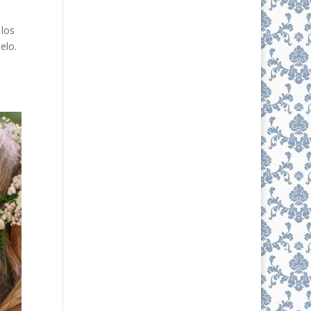
 los
elo.