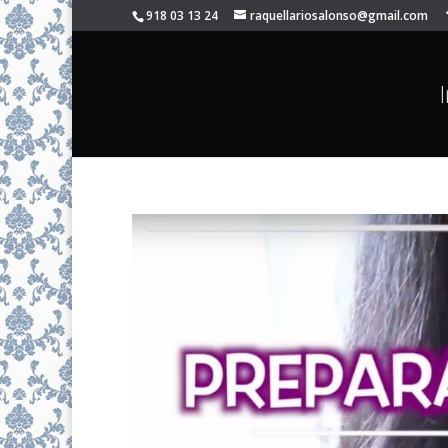
918 03 13 24
raquellariosalonso@gmail.com