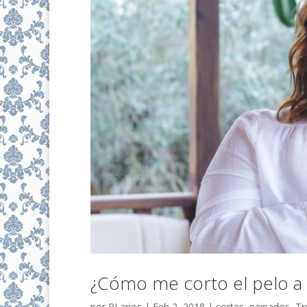
¿Cómo me corto el pelo a p
por
RLarios
|
Feb 2, 2018
|
cortes
,
peinados
,
Tr