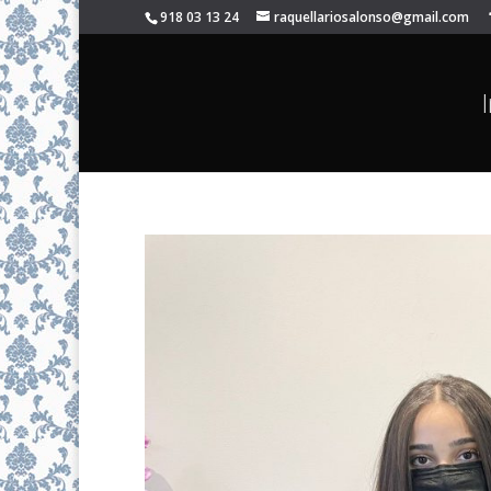
918 03 13 24
raquellariosalonso@gmail.com